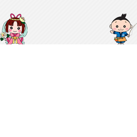
お問い合わせ
リンク集
サイトマップ
個人情報保護方針
利用規約
上松町役場
〒399-5601
長野県木曽郡上松町大字上松159番地4
地図
TEL：0264-52-2001（代表）