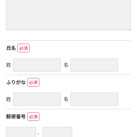
氏名
必須
姓
名
ふりがな
必須
姓
名
郵便番号
必須
-