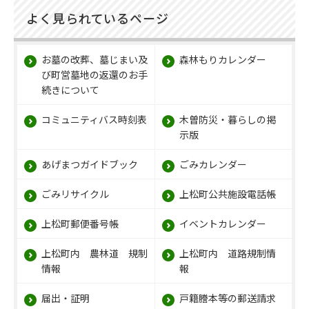
よく見られているページ
お墓の改葬、墓じまい及
森林もりカレンダー
び町営墓地の返還のお手
続きについて
コミュニティバス時刻表
木曽防災・暮らしの掲
示版
あげまつガイドブック
ごみカレンダー
ごみリサイクル
上松町公共施設電話帳
上松町郵便番号帳
イベントカレンダー
上松町内 農林道 規制
上松町内 道路規制情
情報
報
届出・証明
戸籍謄本等の郵送請求