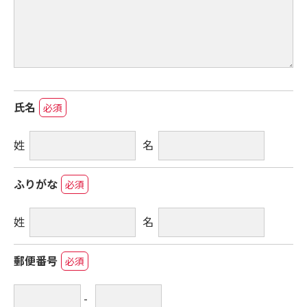
氏名
必須
姓
名
ふりがな
必須
姓
名
郵便番号
必須
-