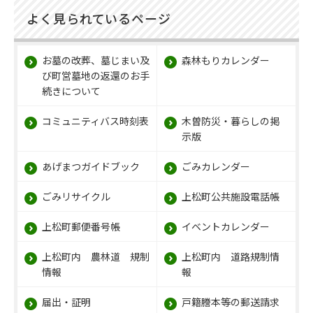
よく見られているページ
お墓の改葬、墓じまい及
森林もりカレンダー
び町営墓地の返還のお手
続きについて
コミュニティバス時刻表
木曽防災・暮らしの掲
示版
あげまつガイドブック
ごみカレンダー
ごみリサイクル
上松町公共施設電話帳
上松町郵便番号帳
イベントカレンダー
上松町内 農林道 規制
上松町内 道路規制情
情報
報
届出・証明
戸籍謄本等の郵送請求