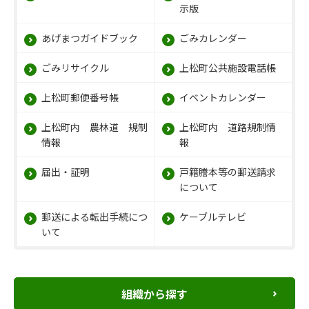
示版
あげまつガイドブック
ごみカレンダー
ごみリサイクル
上松町公共施設電話帳
上松町郵便番号帳
イベントカレンダー
上松町内 農林道 規制
上松町内 道路規制情
情報
報
届出・証明
戸籍謄本等の郵送請求
について
郵送による転出手続につ
ケーブルテレビ
いて
組織から探す