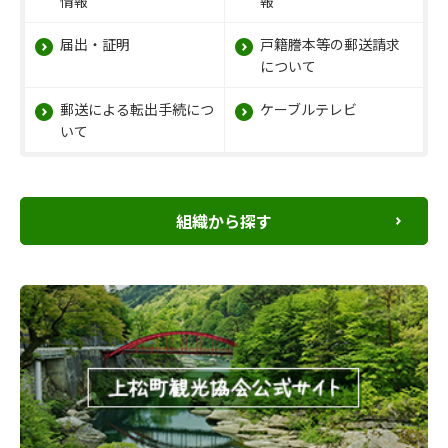
情報
報
届出・証明
戸籍謄本等の郵送請求
について
郵送による転出手続につ
ケーブルテレビ
いて
組織から探す