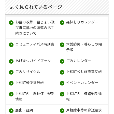
よく見られているページ
お墓の改葬、墓じまい及
森林もりカレンダー
び町営墓地の返還のお手
続きについて
コミュニティバス時刻表
木曽防災・暮らしの掲
示版
あげまつガイドブック
ごみカレンダー
ごみリサイクル
上松町公共施設電話帳
上松町郵便番号帳
イベントカレンダー
上松町内 農林道 規制
上松町内 道路規制情
情報
報
届出・証明
戸籍謄本等の郵送請求