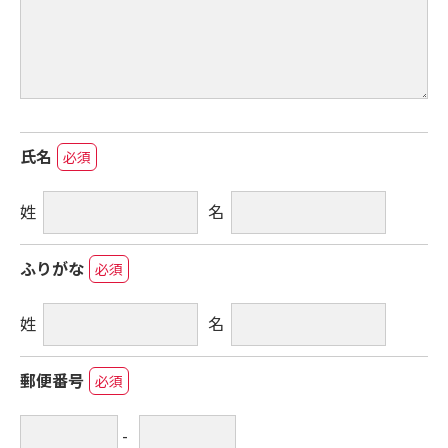
氏名
必須
姓
名
ふりがな
必須
姓
名
郵便番号
必須
-