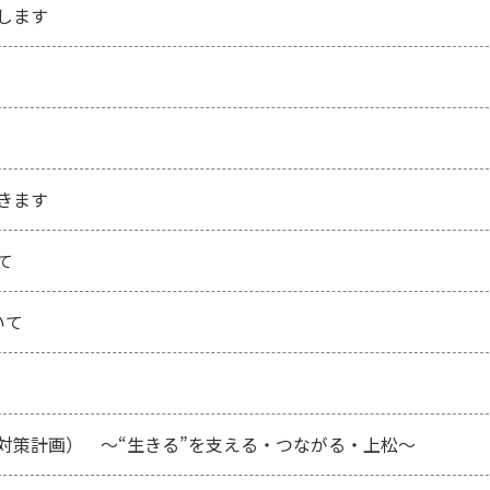
します
きます
て
いて
対策計画） ～“生きる”を支える・つながる・上松～